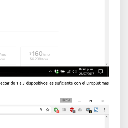
ectar de 1 a 3 dispositivos, es suficiente con el Droplet más